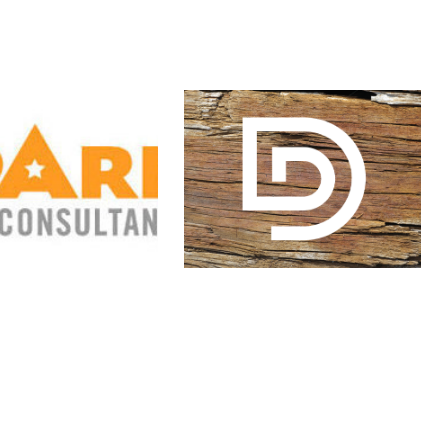
's
Dust to Dust